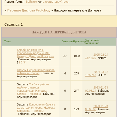
Привет, Гость!
Войдите
или
зарегистрируйтесь
.
»
Перевал Дятлова Factology
»
Находки на перевале Дятлова
Страница:
1
НАХОДКИ НА ПЕРЕВАЛЕ ДЯТЛОВА
Последнее
Тема
Ответов
Просмотров
сообщение
Кофейная крышка с
проволокой рядом с МП.
2025-02-24
Находка Дмитрия Козырева
67
4898
16:44:10
ЯНЕЖ
Таймень. Админ раздела
[
1
2
3
]
Гильзы Сергея Кожевникова
2024-03-18
и Антона Сбоева
Таймень.
4
209
18:56:47
ЯНЕЖ
Админ раздела
Закрыта
Труба в районе
майского лагеря
2023-11-23
поисковиков. Находка
0
247
00:08:24
Таймень.
Юдина - Рокотяна
Таймень.
Админ раздела
Админ раздела
Закрыта
Консервная банка в
2023-11-23
11 метрах от кедра. Находка
0
179
00:08:06
Таймень.
Королёва - Теодоры
Админ раздела
Таймень. Админ раздела