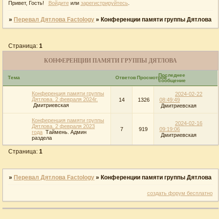
Привет, Гость!
Войдите
или
зарегистрируйтесь
.
»
Перевал Дятлова Factology
»
Конференции памяти группы Дятлова
Страница:
1
КОНФЕРЕНЦИИ ПАМЯТИ ГРУППЫ ДЯТЛОВА
Последнее
Тема
Ответов
Просмотров
сообщение
Конференция памяти группы
2024-02-22
Дятлова. 2 февраля 2024г.
14
1326
08:49:49
Дмитриевская
Дмитриевская
Конференция памяти группы
2024-02-16
Дятлова. 2 февраля 2023
7
919
09:19:06
года
Таймень. Админ
Дмитриевская
раздела
Страница:
1
»
Перевал Дятлова Factology
»
Конференции памяти группы Дятлова
создать форум бесплатно