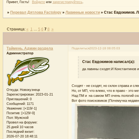
Привет, Гость!
Войдите
или
зарегистрируйтесь
.
»
Перевал Дятлова Factology
»
Лавинные новости
»
Стас Евдокимов. Л
Страница:
«
1
…
5
6
7
8
»
Таймень. Админ раздела
Поделиться
2023-12-18 08:05:03
Администратор
Стас Евдокимов написал(а):
да лавины сходят.И Константинов 
Сходят - не сходят, но склон справа и сл
Откуда:
Новокузнецк
Но, от МП, что влево, что в право - это м
Зарегистрирован
: 2023-01-21
Над ПМ и на самом МП очень пологий скл
Приглашений:
0
Вот фото поисковиков (Почемучка недавн
Сообщений:
1171
Уважение:
[+119/-1]
Позитив:
[+129/-0]
Пол:
Мужской
Провел на форуме:
25 дней 10 часов
Последний визит:
2026-07-20 18:48:11