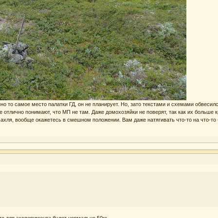
енно то самое место палатки ГД, он не планирует. Но, зато текстами и схемами обвеси
Все отлично понимают, что МП не там. Даже домохозяйки не поверят, так как их больш
чахля, вообще окажетесь в смешном положении. Вам даже натягивать что-то на что-то 