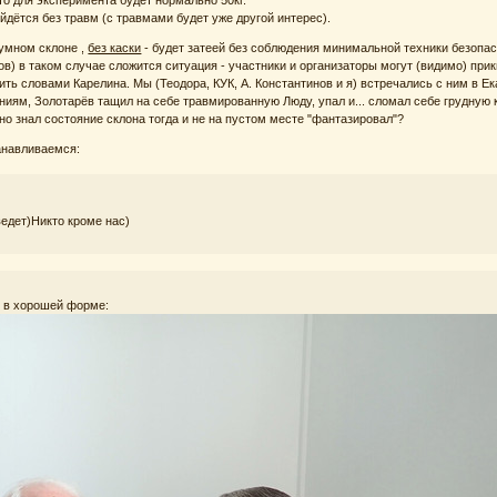
что для эксперимента будет нормально 50кг.
йдётся без травм (с травмами будет уже другой интерес).
румном склоне ,
без каски
- будет затеей без соблюдения минимальной техники безопас
ов) в таком случае сложится ситуация - участники и организаторы могут (видимо) при
ь словами Карелина. Мы (Теодора, КУК, А. Константинов и я) встречались с ним в Ека
ениям, Золотарёв тащил на себе травмированную Люду, упал и... сломал себе грудную 
но знал состояние склона тогда и не на пустом месте "фантазировал"?
анавливаемся:
ведет)Никто кроме нас)
ч в хорошей форме: