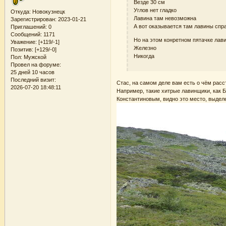
Везде 30 см
Углов нет гладко
Откуда:
Новокузнецк
Лавина там невозможна
Зарегистрирован
: 2023-01-21
А вот оказывается там лавины спр
Приглашений:
0
Сообщений:
1171
Но на этом конретном пятачке лав
Уважение:
[+119/-1]
Железно
Позитив:
[+129/-0]
Никогда
Пол:
Мужской
Провел на форуме:
25 дней 10 часов
Последний визит:
Стас, на самом деле вам есть о чём расст
2026-07-20 18:48:11
Например, такие хитрые лавинщики, как 
Константиновым, видно это место, выдел