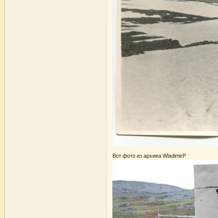
Вот фото из архива WladimirP