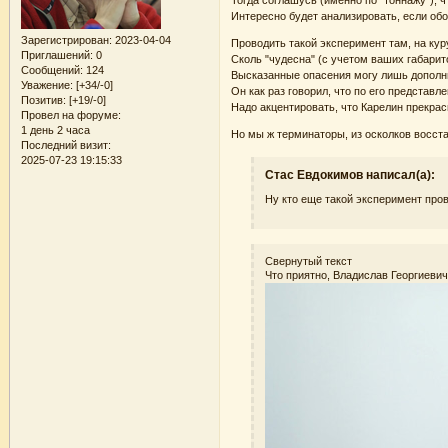
Тогда соглашусь (именно по "тоннажу"), 
Интересно будет анализировать, если обо
Зарегистрирован
: 2023-04-04
Проводить такой эксперимент там, на ку
Приглашений:
0
Сколь "чудесна" (с учетом ваших габарит
Сообщений:
124
Высказанные опасения могу лишь дополнит
Уважение:
[+34/-0]
Он как раз говорил, что по его представл
Позитив:
[+19/-0]
Надо акцентировать, что Карелин прекрас
Провел на форуме:
1 день 2 часа
Но мы ж терминаторы, из осколков восст
Последний визит:
2025-07-23 19:15:33
Стас Евдокимов написал(а):
Ну кто еще такой эксперимент про
Свернутый текст
Что приятно, Владислав Георгиеви