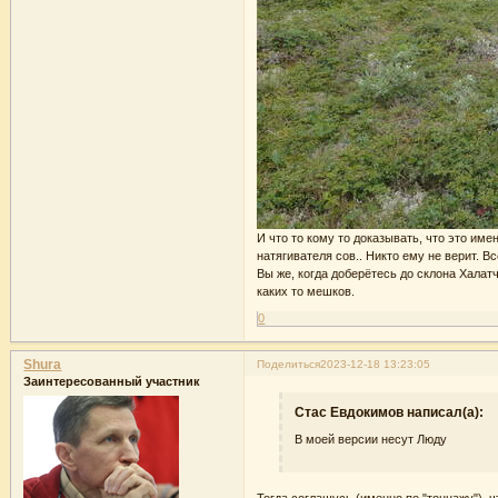
И что то кому то доказывать, что это им
натягивателя сов.. Никто ему не верит. 
Вы же, когда доберётесь до склона Халат
каких то мешков.
0
Shura
Поделиться
2023-12-18 13:23:05
Заинтересованный участник
Стас Евдокимов написал(а):
В моей версии несут Люду