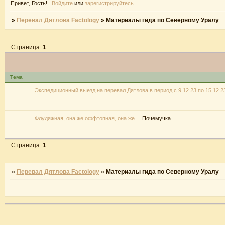
Привет, Гость!
Войдите
или
зарегистрируйтесь
.
»
Перевал Дятлова Factology
»
Материалы гида по Северному Уралу
Страница:
1
Тема
Экспедиционный выезд на перевал Дятлова в период с 9.12.23 по 15.12.2
Флудяжная, она же оффтопная, она же...
Почемучка
Страница:
1
»
Перевал Дятлова Factology
»
Материалы гида по Северному Уралу