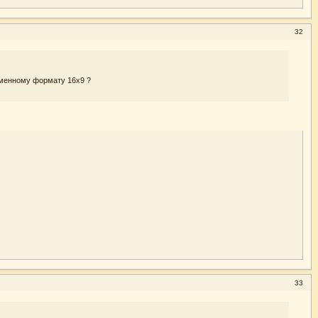
32
еменному формату 16х9 ?
33