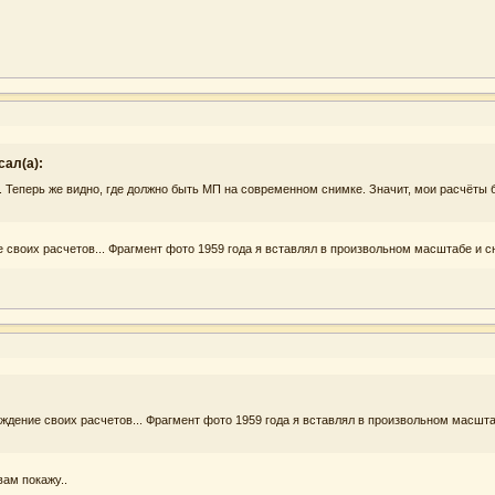
сал(а):
ь. Теперь же видно, где должно быть МП на современном снимке. Значит, мои расчёты 
 своих расчетов... Фрагмент фото 1959 года я вставлял в произвольном масштабе и сн
ждение своих расчетов... Фрагмент фото 1959 года я вставлял в произвольном масштаб
вам покажу..