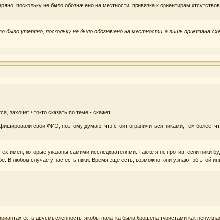
ряно, поскольку не было обозначено на местности, привязка к ориентирам отсутствов
 было утеряно, поскольку не было обозначено на местности, а лишь привязана сх
я, захочет что-то сказать по теме - скажет.
афишировали свои ФИО, поэтому думаю, что стоит ограничиться никами, тем более, чт
тех имён, которые указаны самими исследователями. Также я не против, если ники бу
бе. В любом случае у нас есть ники. Время еще есть, возможно, они узнают об этой ин
вариантах есть двусмысленность, якобы палатка была брошена туристами как ненужная