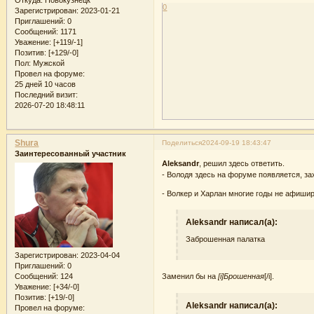
0
Зарегистрирован
: 2023-01-21
Приглашений:
0
Сообщений:
1171
Уважение:
[+119/-1]
Позитив:
[+129/-0]
Пол:
Мужской
Провел на форуме:
25 дней 10 часов
Последний визит:
2026-07-20 18:48:11
Shura
Поделиться
2024-09-19 18:43:47
Заинтересованный участник
Aleksandr
, решил здесь ответить.
- Володя здесь на форуме появляется, зах
- Волкер и Харлан многие годы не афишир
Aleksandr написал(а):
Заброшенная палатка
Зарегистрирован
: 2023-04-04
Приглашений:
0
Сообщений:
124
Заменил бы на
[i]Брошенная
[/i].
Уважение:
[+34/-0]
Позитив:
[+19/-0]
Aleksandr написал(а):
Провел на форуме: