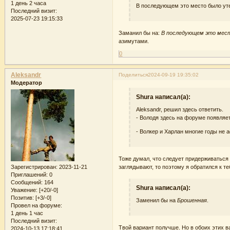
1 день 2 часа
В последующем это место было уте
Последний визит:
2025-07-23 19:15:33
Заманил бы на:
В последующем это место
азимутами.
0
Aleksandr
Поделиться
2024-09-19 19:35:02
Модератор
Shura написал(а):
Aleksandr, решил здесь ответить.
- Володя здесь на форуме появляетс
- Волкер и Харлан многие годы не 
Тоже думал, что следует придерживаться 
Зарегистрирован
: 2023-11-21
заглядывают, то поэтому я обратился к те
Приглашений:
0
Сообщений:
164
Shura написал(а):
Уважение:
[+20/-0]
Позитив:
[+3/-0]
Заменил бы на
Брошенная
.
Провел на форуме:
1 день 1 час
Последний визит:
Твой вариант получше. Но в обоих этих 
2024-10-13 17:18:41