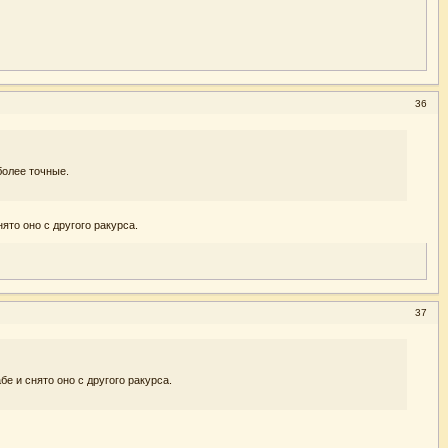
36
более точные.
ято оно с другого ракурса.
37
е и снято оно с другого ракурса.