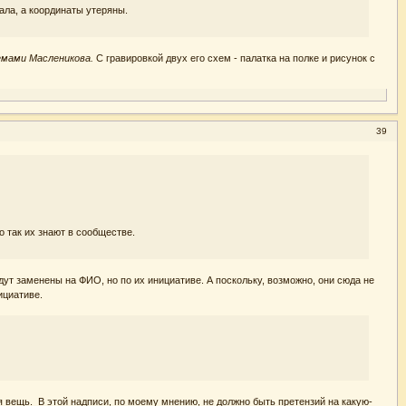
ала, а координаты утеряны.
емами Масленикова.
С гравировкой двух его схем - палатка на полке и рисунок с
39
о так их знают в сообществе.
дут заменены на ФИО, но по их инициативе. А поскольку, возможно, они сюда не
ициативе.
 вещь. В этой надписи, по моему мнению, не должно быть претензий на какую-