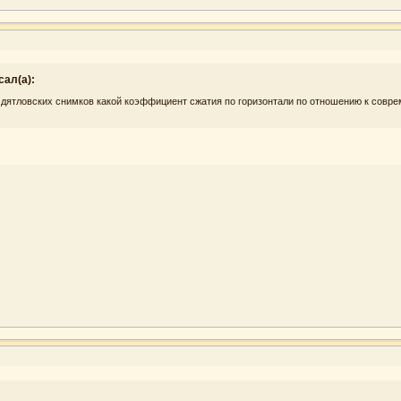
сал(а):
 У дятловских снимков какой коэффициент сжатия по горизонтали по отношению к совр