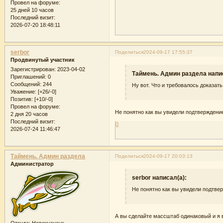
Провел на форуме:
25 дней 10 часов
Последний визит:
2026-07-20 18:48:11
serbor
Поделиться
2024-09-17 17:55:37
Продвинутый участник
Зарегистрирован
: 2023-04-02
Таймень. Админ раздела напи
Приглашений:
0
Сообщений:
244
Ну вот. Что и требовалось доказат
Уважение:
[+26/-0]
Позитив:
[+10/-0]
Провел на форуме:
Не понятно как вы увидели подтверждение
2 дня 20 часов
Последний визит:
0
2026-07-24 11:46:47
Таймень. Админ раздела
Поделиться
2024-09-17 20:03:13
Администратор
serbor написал(а):
Не понятно как вы увидели подтвер
А вы сделайте массштаб одинаковый и я 
Откуда:
Новокузнецк