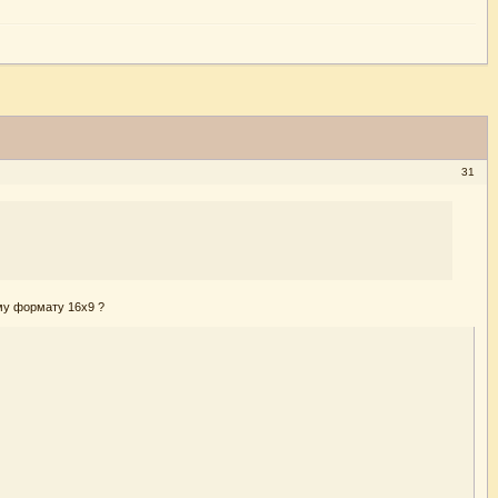
31
му формату 16х9 ?