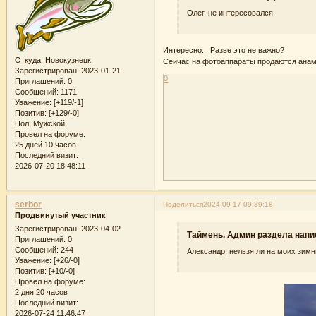
Олег, не интересовался.
Интересно... Разве это не важно?
Откуда:
Новокузнецк
Сейчас на фотоаппараты продаются анам
Зарегистрирован
: 2023-01-21
0
Приглашений:
0
Сообщений:
1171
Уважение:
[+119/-1]
Позитив:
[+129/-0]
Пол:
Мужской
Провел на форуме:
25 дней 10 часов
Последний визит:
2026-07-20 18:48:11
serbor
Поделиться
2024-09-17 09:39:18
Продвинутый участник
Зарегистрирован
: 2023-04-02
Таймень. Админ раздела напи
Приглашений:
0
Сообщений:
244
Александр, нельзя ли на моих зимн
Уважение:
[+26/-0]
Позитив:
[+10/-0]
Провел на форуме:
2 дня 20 часов
Последний визит:
2026-07-24 11:46:47