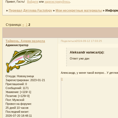
Привет, Гость!
Войдите
или
зарегистрируйтесь
.
»
Перевал Дятлова Factology
»
Мои несекретные материалы
»
Информа
Страница:
«
1
2
Таймень. Админ раздела
Поделиться
2024-09-12 17:03:25
Администратор
Aleksandr написал(а):
Ответ уже дан
Александр, у меня такой вопрос.. У дят
Откуда:
Новокузнецк
0
Зарегистрирован
: 2023-01-21
Приглашений:
0
Сообщений:
1171
Уважение:
[+119/-1]
Позитив:
[+129/-0]
Пол:
Мужской
Провел на форуме:
25 дней 10 часов
Последний визит:
2026-07-20 18:48:11