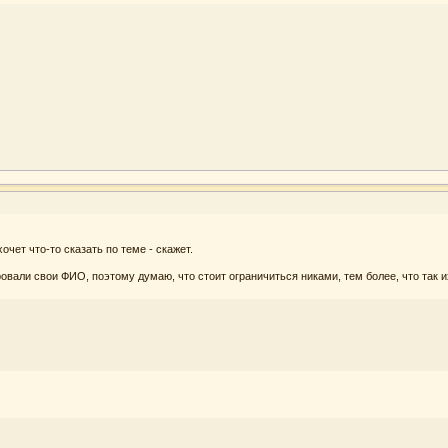
очет что-то сказать по теме - скажет.
овали свои ФИО, поэтому думаю, что стоит ограничиться никами, тем более, что так 