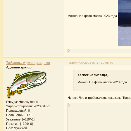
Можно. На фото марта 2023 года.
0
Таймень. Админ раздела
Поделиться
2024-09-17 10:08:49
Администратор
serbor написал(а):
Можно. На фото марта 2023 года.
Ну вот. Что и требовалось доказать. Теп
Откуда:
Новокузнецк
0
Зарегистрирован
: 2023-01-21
Приглашений:
0
Сообщений:
1171
Уважение:
[+119/-1]
Позитив:
[+129/-0]
Пол:
Мужской