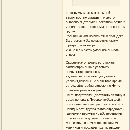
То есть мы можем с большой
вероятностью сказать что место
выбрано тщательно.Спокойно и точно.И
удовлетворяет основным потребностям
группы
Ровная насколько возможно площадка
За отрогом с более высоким углом
Прикрытое от ветра
И еще и с местом удобного выхода
утром
Скорее всего такое место искали
заблаговременно,в условиях
присутствия некоторой
видимости,позволяющей увидеть
условия,искали еще в светлое время
суток,выйдя заблаговременно.Но не
слишком рано.А как раз
найти,подготовить ,поставить палатку и
сразу ночевать.Перевал небольшой,и
при случае аварии,при случае какой то
невидимости группа могла определить
где ниже,и вернуться,либо перевалив
спуститься на другой стороне в лес
Анализируя все условия,спокойную
копку ямы-площадки под палатку,ее