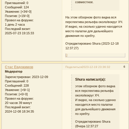
совместное.
Приглашений:
0
Сообщений:
124
Уважение:
[+34/-0]
Позитив:
[+19/-0]
На этом обзорном фото видна вся
Провел на форуме:
перспектива рельефа около/вокруг ХЧ.
1 день 2 часа
И видно, на сколько удачно находится
Последний визит:
место палатки для дальнейшего
2025-07-23 19:15:33
движения по хребту.
Отредактировано Shura (2023-12-18
12:37:27)
0
Стас Евдокимов
6
Поделиться
2023-12-19 23:36:32
Модератор
Зарегистрирован
: 2023-12-09
Shura написал(а):
Приглашений:
0
Сообщений:
228
этом обзорном фото видна
Уважение:
[+9/-1]
вся перспектива рельефа
Позитив:
[+0/-0]
около/вокруг ХЧ.
Провел на форуме:
И видно, на сколько удачно
20 часов 39 минут
находится место палатки
Последний визит:
для дальнейшего движения
2024-12-08 18:34:35
по хребту.
Отредактировано Shura
(Вчера 12:37:27