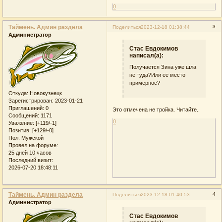
0
Таймень. Админ раздела
3
Поделиться
2023-12-18 01:38:44
Администратор
Стас Евдокимов
написал(а):
Получается Зина уже шла
не туда?Или ее место
примерное?
Откуда:
Новокузнецк
Зарегистрирован
: 2023-01-21
Приглашений:
0
Это отмечена не тройка. Читайте..
Сообщений:
1171
0
Уважение:
[+119/-1]
Позитив:
[+129/-0]
Пол:
Мужской
Провел на форуме:
25 дней 10 часов
Последний визит:
2026-07-20 18:48:11
Таймень. Админ раздела
4
Поделиться
2023-12-18 01:40:53
Администратор
Стас Евдокимов