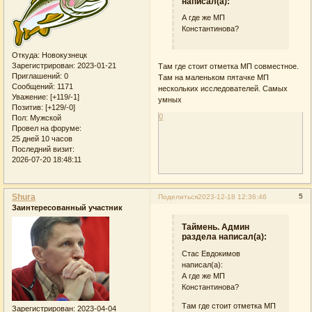
написал(а):
А где же МП
Константинова?
Откуда:
Новокузнецк
Зарегистрирован
: 2023-01-21
Там где стоит отметка МП совместное.
Приглашений:
0
Там на маленьком пятачке МП
Сообщений:
1171
нескольких исследователей. Самых
Уважение:
[+119/-1]
умных
Позитив:
[+129/-0]
0
Пол:
Мужской
Провел на форуме:
25 дней 10 часов
Последний визит:
2026-07-20 18:48:11
Shura
5
Поделиться
2023-12-18 12:36:46
Заинтересованный участник
Таймень. Админ
раздела написал(а):
Стас Евдокимов
написал(а):
А где же МП
Константинова?
Там где стоит отметка МП
Зарегистрирован
: 2023-04-04