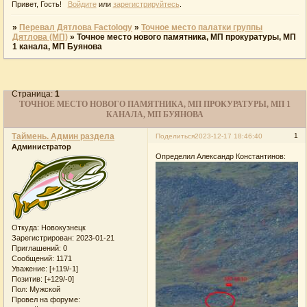
Привет, Гость!
Войдите
или
зарегистрируйтесь
.
»
Перевал Дятлова Factology
»
Точное место палатки группы
Дятлова (МП)
»
Точное место нового памятника, МП прокуратуры, МП
1 канала, МП Буянова
Страница:
1
ТОЧНОЕ МЕСТО НОВОГО ПАМЯТНИКА, МП ПРОКУРАТУРЫ, МП 1
КАНАЛА, МП БУЯНОВА
Таймень. Админ раздела
1
Поделиться
2023-12-17 18:46:40
Администратор
Определил Александр Константинов:
Откуда:
Новокузнецк
Зарегистрирован
: 2023-01-21
Приглашений:
0
Сообщений:
1171
Уважение:
[+119/-1]
Позитив:
[+129/-0]
Пол:
Мужской
Провел на форуме: