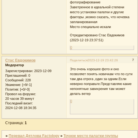
фотографирование
Заветренное в идеальной степени
место установки палатки и другие
факторы ,можно сказать, что ночевка
запланированная
Место специально искали
Отредактировано Стас Евдокимов
(2023-12-19 23:37:51)
0
Стас Евдокимов
7
Поделиться
2023-12-19 23:42:26
Модератор
Это очень хорошее фото и оно
Зарегистрирован
: 2023-12-09
позволяет понять новичкам что по сути
Приглашений:
0
там два отрога ,один за одним.Если
Сообщений:
228
неверно поправьте.Представляю какие
Уважение:
[+9/-1]
непонятные завихрения там может
Позитив:
[+0/-0]
делать ветер
Провел на форуме:
20 часов 39 минут
0
Последний визит:
2024-12-08 18:34:35
Страница:
1
»
Перевал Дятлова Factology
»
Точное место палатки группы