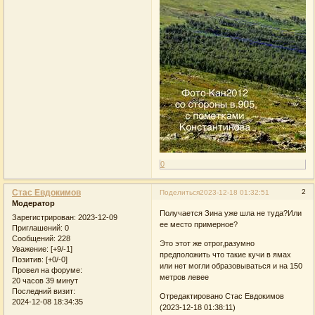
0
Стас Евдокимов
2
Поделиться
2023-12-18 01:32:51
Модератор
Получается Зина уже шла не туда?Или
Зарегистрирован
: 2023-12-09
ее место примерное?
Приглашений:
0
Сообщений:
228
Это этот же отрог,разумно
Уважение:
[+9/-1]
предположить что такие кучи в ямах
Позитив:
[+0/-0]
или нет могли образовываться и на 150
Провел на форуме:
метров левее
20 часов 39 минут
Последний визит:
Отредактировано Стас Евдокимов
2024-12-08 18:34:35
(2023-12-18 01:38:11)