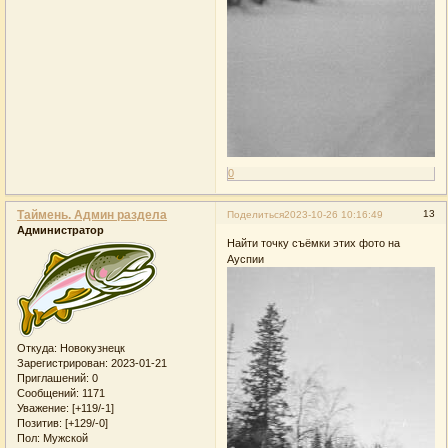
0
Таймень. Админ раздела
13
Поделиться
2023-10-26 10:16:49
Администратор
Найти точку съёмки этих фото на
Ауспии
Откуда:
Новокузнецк
Зарегистрирован
: 2023-01-21
Приглашений:
0
Сообщений:
1171
Уважение:
[+119/-1]
Позитив:
[+129/-0]
Пол:
Мужской