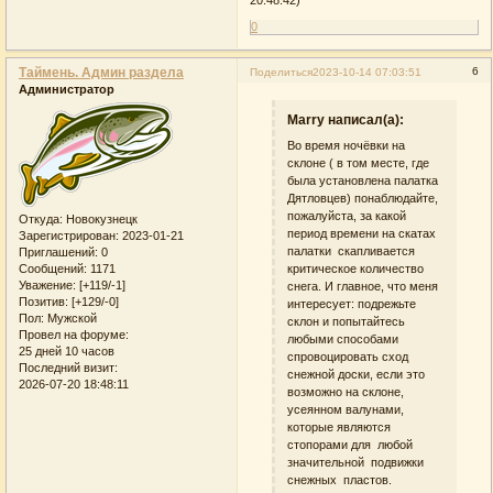
0
Таймень. Админ раздела
6
Поделиться
2023-10-14 07:03:51
Администратор
Marry написал(а):
Во время ночёвки на
склоне ( в том месте, где
была установлена палатка
Дятловцев) понаблюдайте,
пожалуйста, за какой
Откуда:
Новокузнецк
период времени на скатах
Зарегистрирован
: 2023-01-21
палатки скапливается
Приглашений:
0
критическое количество
Сообщений:
1171
Уважение:
[+119/-1]
снега. И главное, что меня
Позитив:
[+129/-0]
интересует: подрежьте
Пол:
Мужской
склон и попытайтесь
Провел на форуме:
любыми способами
25 дней 10 часов
спровоцировать сход
Последний визит:
снежной доски, если это
2026-07-20 18:48:11
возможно на склоне,
усеянном валунами,
которые являются
стопорами для любой
значительной подвижки
снежных пластов.