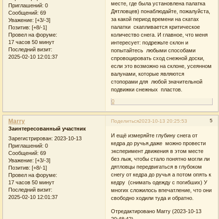
месте, где была установлена палатка
Приглашений:
0
Дятловцев) понаблюдайте, пожалуйста,
Сообщений:
69
за какой период времени на скатах
Уважение:
[+3/-3]
палатки скапливается критическое
Позитив:
[+8/-1]
количество снега. И главное, что меня
Провел на форуме:
17 часов 50 минут
интересует: подрежьте склон и
Последний визит:
попытайтесь любыми способами
2025-02-10 12:01:37
спровоцировать сход снежной доски,
если это возможно на склоне, усеянном
валунами, которые являются
стопорами для любой значительной
подвижки снежных пластов.
0
Marry
5
Поделиться
2023-10-13 20:25:53
Заинтересованный участник
И ещё измеряйте глубину снега от
Зарегистрирован
: 2023-10-13
кедра до ручья,даже можно провести
Приглашений:
0
эксперимент движения в этом месте
Сообщений:
69
без лыж, чтобы стало понятно могли ли
Уважение:
[+3/-3]
дятловцы передвигаться в глубоком
Позитив:
[+8/-1]
снегу от кедра до ручья а потом опять к
Провел на форуме:
17 часов 50 минут
кедру (снимать одежду с погибших) У
Последний визит:
многих сложилось впечатление, что они
2025-02-10 12:01:37
свободно ходили туда и обратно.
Отредактировано Marry (2023-10-13
20:48:42)