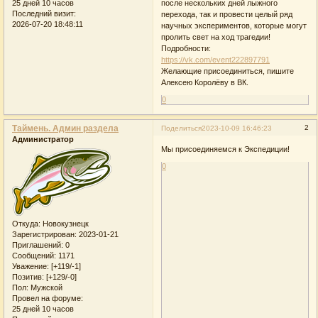
после нескольких дней лыжного
25 дней 10 часов
Последний визит:
перехода, так и провести целый ряд
2026-07-20 18:48:11
научных экспериментов, которые могут
пролить свет на ход трагедии!
Подробности:
https://vk.com/event222897791
Желающие присоединиться, пишите
Алексею Королёву в ВК.
0
Таймень. Админ раздела
2
Поделиться
2023-10-09 16:46:23
Администратор
Мы присоединяемся к Экспедиции!
0
Откуда:
Новокузнецк
Зарегистрирован
: 2023-01-21
Приглашений:
0
Сообщений:
1171
Уважение:
[+119/-1]
Позитив:
[+129/-0]
Пол:
Мужской
Провел на форуме:
25 дней 10 часов