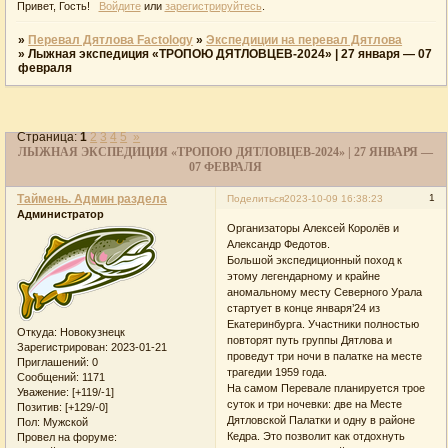
Привет, Гость!
Войдите
или
зарегистрируйтесь
.
»
Перевал Дятлова Factology
»
Экспедиции на перевал Дятлова
»
Лыжная экспедиция «ТРОПОЮ ДЯТЛОВЦЕВ-2024» | 27 января — 07
февраля
Страница:
1
2
3
4
5
»
ЛЫЖНАЯ ЭКСПЕДИЦИЯ «ТРОПОЮ ДЯТЛОВЦЕВ-2024» | 27 ЯНВАРЯ —
07 ФЕВРАЛЯ
Таймень. Админ раздела
1
Поделиться
2023-10-09 16:38:23
Администратор
Организаторы Алексей Королёв и
Александр Федотов.
Большой экспедиционный поход к
этому легендарному и крайне
аномальному месту Северного Урала
стартует в конце января’24 из
Екатеринбурга. Участники полностью
Откуда:
Новокузнецк
повторят путь группы Дятлова и
Зарегистрирован
: 2023-01-21
проведут три ночи в палатке на месте
Приглашений:
0
трагедии 1959 года.
Сообщений:
1171
На самом Перевале планируется трое
Уважение:
[+119/-1]
суток и три ночевки: две на Месте
Позитив:
[+129/-0]
Дятловской Палатки и одну в районе
Пол:
Мужской
Кедра. Это позволит как отдохнуть
Провел на форуме: