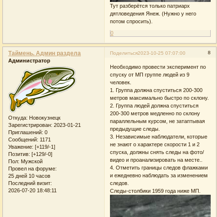
Тут разберётся только патриарх
дятловедения Янеж. (Нужно у него
потом спросить).
0
Таймень. Админ раздела
8
Поделиться
2023-10-25 07:07:00
Администратор
Необходимо провести эксперимент по
спуску от МП группе людей из 9
человек.
1. Группа должна спуститься 200-300
метров максимально быстро по склону.
2. Группа людей должна спуститься
200-300 метров медленно по склону
Откуда:
Новокузнецк
параллельным курсом, не затаптывая
Зарегистрирован
: 2023-01-21
предыдущие следы.
Приглашений:
0
3. Независимые наблюдатели, которые
Сообщений:
1171
не знают о характере скорости 1 и 2
Уважение:
[+119/-1]
спуска, должны снять следы на фото/
Позитив:
[+129/-0]
видео и проанализировать на месте..
Пол:
Мужской
4. Отметить границы следов флажками
Провел на форуме:
и ежедневно наблюдать за изменением
25 дней 10 часов
Последний визит:
следов.
2026-07-20 18:48:11
Следы-столбики 1959 года ниже МП.