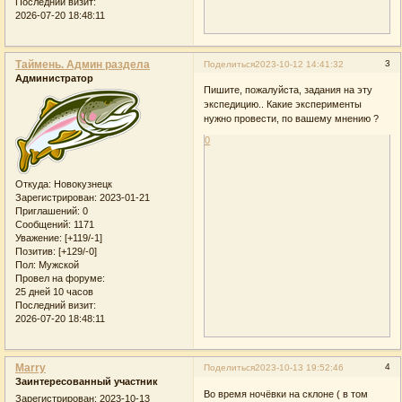
Последний визит:
2026-07-20 18:48:11
Таймень. Админ раздела
3
Поделиться
2023-10-12 14:41:32
Администратор
Пишите, пожалуйста, задания на эту
экспедицию.. Какие эксперименты
нужно провести, по вашему мнению ?
0
Откуда:
Новокузнецк
Зарегистрирован
: 2023-01-21
Приглашений:
0
Сообщений:
1171
Уважение:
[+119/-1]
Позитив:
[+129/-0]
Пол:
Мужской
Провел на форуме:
25 дней 10 часов
Последний визит:
2026-07-20 18:48:11
Marry
4
Поделиться
2023-10-13 19:52:46
Заинтересованный участник
Во время ночёвки на склоне ( в том
Зарегистрирован
: 2023-10-13