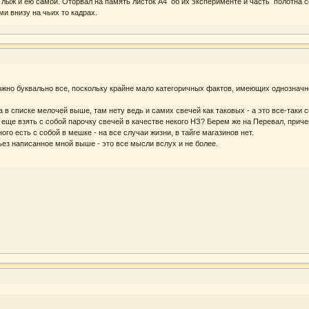
 лыж и ею самой. Оторвал на память листок А4 об их эксперименте и часть полотна с
ми внизу на чьих то кадрах.
зможно буквально все, поскольку крайне мало категоричных фактов, имеющих однознач
 в списке мелочей выше, там нету ведь и самих свечей как таковых - а это все-таки 
о еще взять с собой парочку свечей в качестве некого НЗ? Берем же на Перевал, прич
ого есть с собой в мешке - на все случаи жизни, в тайге магазинов нет.
ез написанное мной выше - это все мысли вслух и не более.