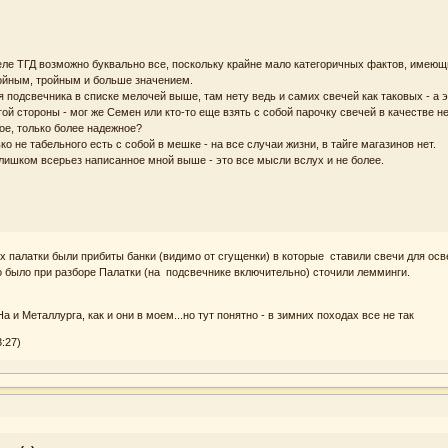
 деле ТГД возможно буквально все, поскольку крайне мало категоричных фактов, имею
ойным, тройным и больше значением.
 подсвечника в списке мелочей выше, там нету ведь и самих свечей как таковых - а 
угой стороны - мог же Семен или кто-то еще взять с собой парочку свечей в качестве
ое, только более надежное?
о не табельного есть с собой в мешке - на все случаи жизни, в тайге магазинов нет.
слишком всерьез написанное мной выше - это все мысли вслух и не более.
х палатки были прибиты банки (видимо от сгущенки) в которые ставили свечи для ос
то было при разборе Палатки (на подсвечнике включительно) сточили лемминги.
а и Металлурга, как и они в моем...но тут понятно - в зимних походах все не так
:27)