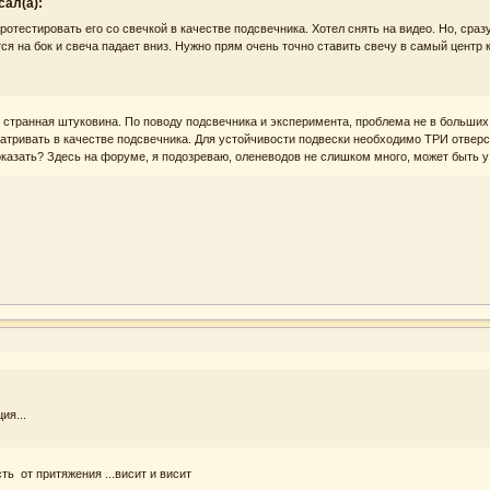
сал(а):
ротестировать его со свечкой в качестве подсвечника. Хотел снять на видео. Но, ср
ся на бок и свеча падает вниз. Нужно прям очень точно ставить свечу в самый цент
о странная штуковина. По поводу подсвечника и эксперимента, проблема не в больших
атривать в качестве подсвечника. Для устойчивости подвески необходимо ТРИ отверсти
казать? Здесь на форуме, я подозреваю, оленеводов не слишком много, может быть у 
ия...
ть от притяжения ...висит и висит