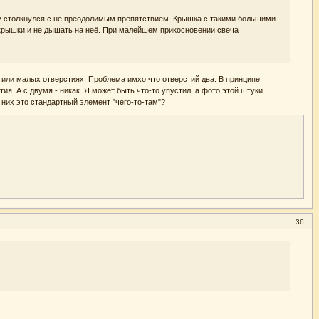
азу столкнулся с не преодолимым препятствием. Крышка с такими большими
р крышки и не дышать на неё. При малейшем прикосновении свеча
 или малых отверстиях. Проблема имхо что отверстий два. В принципе
я. А с двумя - никак. Я может быть что-то упустил, а фото этой штуки
них это стандартный элемент "чего-то-там"?
36