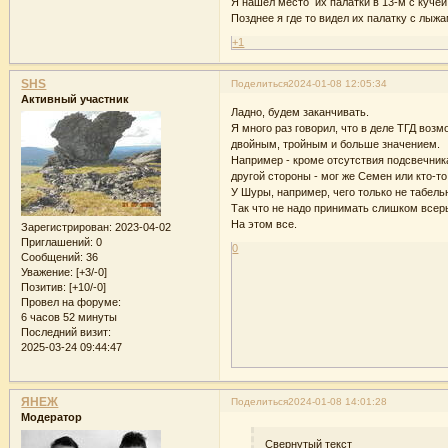
Я нашел место их палатки в 13-м с кучей
Позднее я где то видел их палатку с лыжа
+1
SHS
Поделиться
2024-01-08 12:05:34
Активный участник
Ладно, будем заканчивать.
Я много раз говорил, что в деле ТГД во
двойным, тройным и больше значением.
Например - кроме отсутствия подсвечника
другой стороны - мог же Семен или кто-т
У Шуры, например, чего только не табельн
Так что не надо принимать слишком всерь
На этом все.
Зарегистрирован
: 2023-04-02
Приглашений:
0
0
Сообщений:
36
Уважение:
[+3/-0]
Позитив:
[+10/-0]
Провел на форуме:
6 часов 52 минуты
Последний визит:
2025-03-24 09:44:47
ЯНЕЖ
Поделиться
2024-01-08 14:01:28
Модератор
Свернутый текст