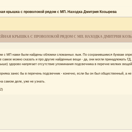
ая крышка с проволокой рядом с МП. Находка Дмитрия Козырева
ЙНАЯ КРЫШКА С ПРОВОЛОКОЙ РЯДОМ С МП. НАХОДКА ДМИТРИЯ КОЗ
дом с МП нами были найдены обломки сломанных лыж. По сохранившимся буквам определ
же самое можно сказать и про другие найденные вещи - да, они могли принадлежать ГД,
ыше) здорово напрягает отсутствие упоминания подсвечника в перечне мелких вещей (р
ерняка занес бы в перечень подсвечник - конечно, если бы он был общественный, а не
на самом деле, уже не узнать.
2)