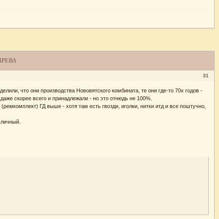
ЫРЕВА
31
или, что они производства Нововятского комбината, те они где-то 70х годов -
 даже скорее всего и принадлежали - но это отнюдь не 100%.
емкомплект) ГД выше - хотя там есть гвозди, иголки, нитки итд и все поштучно,
 личный.