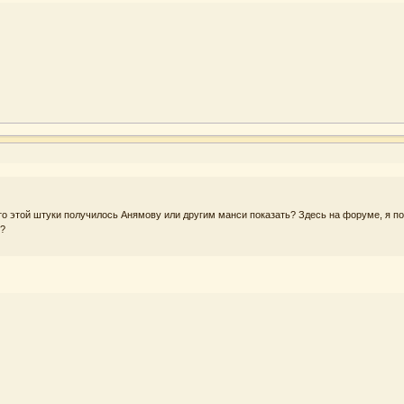
ото этой штуки получилось Анямову или другим манси показать? Здесь на форуме, я п
"?