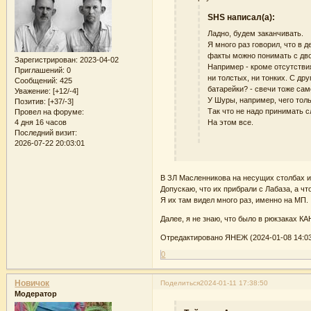
SHS написал(а):
Ладно, будем заканчивать.
Я много раз говорил, что в
факты можно понимать с дв
Зарегистрирован
: 2023-04-02
Например - кроме отсутствия
Приглашений:
0
ни толстых, ни тонких. С др
Сообщений:
425
батарейки? - свечи тоже сам
Уважение:
[+12/-4]
У Шуры, например, чего тольк
Позитив:
[+37/-3]
Так что не надо принимать 
Провел на форуме:
4 дня 16 часов
На этом все.
Последний визит:
2026-07-22 20:03:01
В ЗЛ Масленникова на несущих столбах и
Допускаю, что их прибрали с Лабаза, а ч
Я их там видел много раз, именно на МП.
Далее, я не знаю, что было в рюкзаках КАН
Отредактировано ЯНЕЖ (2024-01-08 14:03
0
Новичок
Поделиться
2024-01-11 17:38:50
Модератор