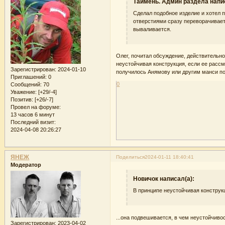
Таймень. Админ раздела напи
Сделал подобное изделие и хотел п
отверстиями сразу переворачивает
вываливается.
Олег, почитал обсуждение, действительн
неустойчивая конструкция, если ее рассм
Зарегистрирован
: 2024-01-10
получилось Анямову или другим манси по
Приглашений:
0
0
Сообщений:
70
Уважение:
[+29/-4]
Позитив:
[+26/-7]
Провел на форуме:
13 часов 6 минут
Последний визит:
2024-04-08 20:26:27
ЯНЕЖ
Поделиться
2024-01-11 18:40:41
Модератор
Новичок написал(а):
В принципе неустойчивая конструкц
...она подвешивается, в чем неустойчивос
Зарегистрирован
: 2023-04-02