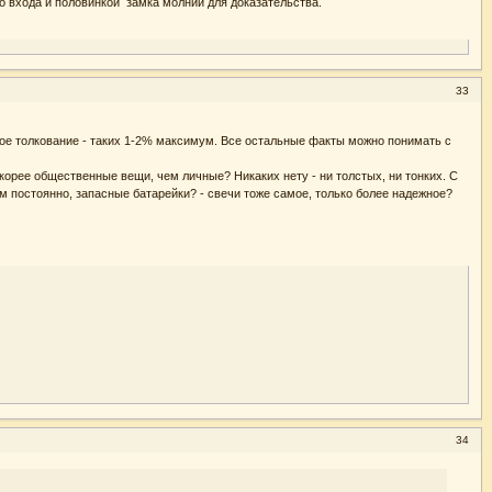
о входа и половинкой замка молнии для доказательства.
33
ное толкование - таких 1-2% максимум. Все остальные факты можно понимать с
скорее общественные вещи, чем личные? Никаких нету - ни толстых, ни тонких. С
ем постоянно, запасные батарейки? - свечи тоже самое, только более надежное?
34