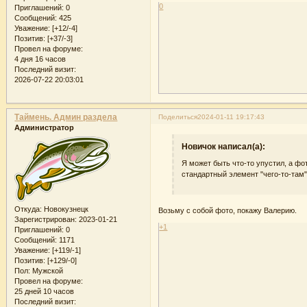
0
Приглашений:
0
Сообщений:
425
Уважение:
[+12/-4]
Позитив:
[+37/-3]
Провел на форуме:
4 дня 16 часов
Последний визит:
2026-07-22 20:03:01
Таймень. Админ раздела
Поделиться
2024-01-11 19:17:43
Администратор
Новичок написал(а):
Я может быть что-то упустил, а ф
стандартный элемент "чего-то-там
Откуда:
Новокузнецк
Возьму с собой фото, покажу Валерию.
Зарегистрирован
: 2023-01-21
+1
Приглашений:
0
Сообщений:
1171
Уважение:
[+119/-1]
Позитив:
[+129/-0]
Пол:
Мужской
Провел на форуме:
25 дней 10 часов
Последний визит: