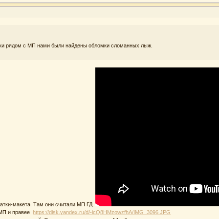
ески рядом с МП нами были найдены обломки сломанных лыж.
атки-макета. Там они считали МП ГД.
 МП и правее
https://disk.yandex.ru/d/-icQ8HMzowzfhA/IMG_3096.JPG