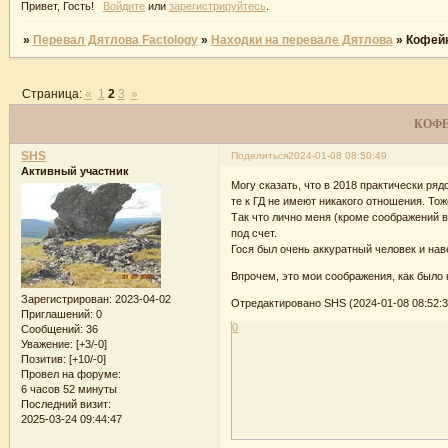
Привет, Гость!
Войдите
или
зарегистрируйтесь
.
»
Перевал Дятлова Factology
»
Находки на перевале Дятлова
»
Кофейн
Страница:
«
1
2
3
»
КОФЕ
SHS
Поделиться
2024-01-08 08:50:49
Активный участник
Могу сказать, что в 2018 практически ря
те к ГД не имеют никакого отношения. То
Так что лично меня (кроме соображений в
под счет.
Гося был очень аккуратный человек и нав
Впрочем, это мои соображения, как было 
Зарегистрирован
: 2023-04-02
Отредактировано SHS (2024-01-08 08:52:3
Приглашений:
0
0
Сообщений:
36
Уважение:
[+3/-0]
Позитив:
[+10/-0]
Провел на форуме:
6 часов 52 минуты
Последний визит:
2025-03-24 09:44:47