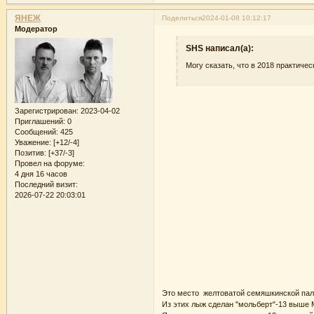
ЯНЕЖ
Поделиться
2024-01-08 10:12:17
Модератор
SHS написал(а):
Могу сказать, что в 2018 практич
Зарегистрирован
: 2023-04-02
Приглашений:
0
Сообщений:
425
Уважение:
[+12/-4]
Позитив:
[+37/-3]
Провел на форуме:
4 дня 16 часов
Последний визит:
2026-07-22 20:03:01
Это место желтоватой семяшкинской пал
Из этих лыж сделан "мольберт"-13 выше