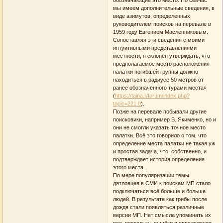
мы имеем дополнительные сведения, в
виде азимутов, определенных
руководителем поисков на перевале в
1959 году Евгением Масленниковым.
Сопоставляя эти сведения с моими
интуитивными представлениями
местности, я склонен утверждать, что
предполагаемое место расположения
палатки погибшей группы должно
находиться в радиусе 50 метров от
ранее обозначенного турами места»
(
https://taina.li/forum/index.php?
topic=221.0
).
Позже на перевале побывали другие
поисковики, например В. Якименко, но и
они не смогли указать точное место
палатки. Всё это говорило о том, что
определение места палатки не такая уж
и простая задача, что, собственно, и
подтверждает история определения
этого места.
По мере популяризации темы
дятловцев в СМИ к поискам МП стало
подключаться всё больше и больше
людей. В результате как грибы после
дождя стали появляться различные
версии МП. Нет смысла упоминать их
все, поскольку ошибки в определении