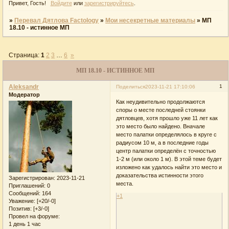
Привет, Гость!
Войдите
или
зарегистрируйтесь
.
»
Перевал Дятлова Factology
»
Мои несекретные материалы
»
МП
18.10 - истинное МП
Страница:
1
2
3
…
6
»
МП 18.10 - ИСТИННОЕ МП
Aleksandr
1
Поделиться
2023-11-21 17:10:06
Модератор
Как неудивительно продолжаются
споры о месте последней стоянки
дятловцев, хотя прошло уже 11 лет как
это место было найдено. Вначале
место палатки определялось в круге с
радиусом 10 м, а в последние годы
центр палатки определён с точностью
1-2 м (или около 1 м). В этой теме будет
изложено как удалось найти это место и
доказательства истинности этого
Зарегистрирован
: 2023-11-21
места.
Приглашений:
0
Сообщений:
164
+1
Уважение:
[+20/-0]
Позитив:
[+3/-0]
Провел на форуме:
1 день 1 час