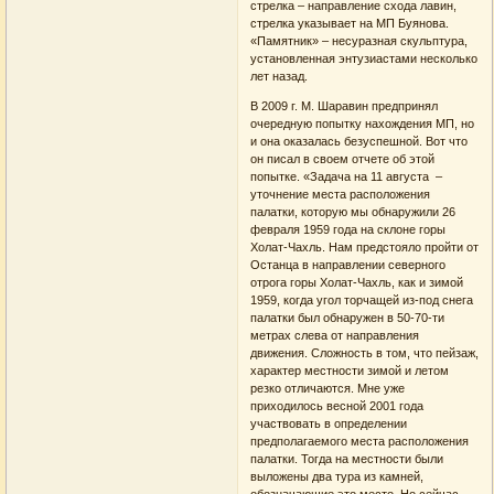
стрелка – направление схода лавин,
стрелка указывает на МП Буянова.
«Памятник» – несуразная скульптура,
установленная энтузиастами несколько
лет назад.
В 2009 г. М. Шаравин предпринял
очередную попытку нахождения МП, но
и она оказалась безуспешной. Вот что
он писал в своем отчете об этой
попытке. «Задача на 11 августа –
уточнение места расположения
палатки, которую мы обнаружили 26
февраля 1959 года на склоне горы
Холат-Чахль. Нам предстояло пройти от
Останца в направлении северного
отрога горы Холат-Чахль, как и зимой
1959, когда угол торчащей из-под снега
палатки был обнаружен в 50-70-ти
метрах слева от направления
движения. Сложность в том, что пейзаж,
характер местности зимой и летом
резко отличаются. Мне уже
приходилось весной 2001 года
участвовать в определении
предполагаемого места расположения
палатки. Тогда на местности были
выложены два тура из камней,
обозначающие это место. Но сейчас