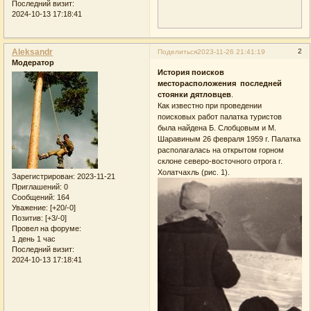
Последний визит:
2024-10-13 17:18:41
Aleksandr
2
Поделиться
2023-11-26 21:41:19
Модератор
История поисков
месторасположения последней
стоянки дятловцев
.
Как известно при проведении
поисковых работ палатка туристов
была найдена Б. Слобцовым и М.
Шаравиным 26 февраля 1959 г. Палатка
располагалась на открытом горном
склоне северо-восточного отрога г.
Холатчахль (рис. 1).
Зарегистрирован
: 2023-11-21
Приглашений:
0
Сообщений:
164
Уважение:
[+20/-0]
Позитив:
[+3/-0]
Провел на форуме:
1 день 1 час
Последний визит:
2024-10-13 17:18:41