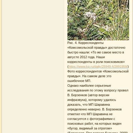
Рис. 4. Корреспонденты
«Комсомольской правды» достаточно
быстро нашли: «То же самое место в
августе 2012 года. Наши
корреспонденты в роли поисковиков»
(
https://www.kp.ru/daily/25949.4/2891959/
).
Фото корреспондентов «Комсомольской
правды». На самом деле это
ошибочное МП.
Однако наиболее серьезные
исследования по этому вопросу провел
В. Борзенков (автор версии
инфразвука), которому удалось
доказать, что МП Шаравина
определенно неверно. В. Борзенков
отметил что МП Шаравина не
согласуется с фотографиями с
поисковых работ, на которых виден
«бугор, видимый за отрогом»
(Борзенков. Про версию Буянова. 2009),