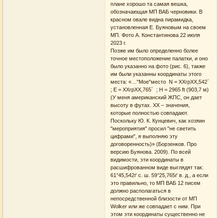
плане хорошо та самая вешка,
обозначающая МП ВАБ черновики. В
красном овале видна пирамидка,
установленная Е. Буяновым на своем
МП. Фото А. Константинова 22 июля
2023 г.
Позже им было определенно более
точное местоположение палатки, и оно
было указанно на фото (рис. 6), также
им были указанны координаты этого
места: «…"Мое"место N = ХХгрХХ,542`
; E = ХХгрХХ,765` ; H = 2965 ft (903,7 м)
(У меня американский ЖПС, он дает
высоту в футах. ХХ – значения,
которые полностью совпадают.
Поскольку Ю. К. Кунцевич, как хозяин
"мероприятия" просил "не светить
цифрами", я выполняю эту
договоренность)» (Борзенков. Про
версию Буянова. 2009). По всей
видимости, эти координаты в
расшифрованном виде выглядят так:
61°45,542ґ с. ш. 59°25,765ґ в. д., а если
это правильно, то МП ВАБ 12 писем
должно располагаться в
непосредственной близости от МП
Wolker или же совпадает с ним. При
этом эти координаты существенно не