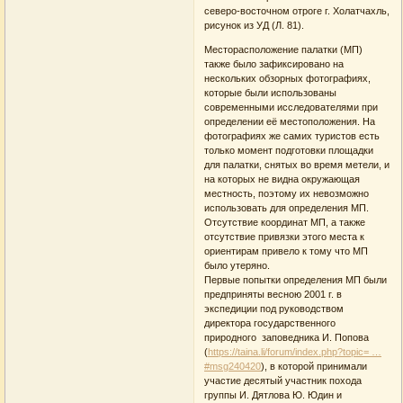
северо-восточном отроге г. Холатчахль,
рисунок из УД (Л. 81).
Месторасположение палатки (МП)
также было зафиксировано на
нескольких обзорных фотографиях,
которые были использованы
современными исследователями при
определении её местоположения. На
фотографиях же самих туристов есть
только момент подготовки площадки
для палатки, снятых во время метели, и
на которых не видна окружающая
местность, поэтому их невозможно
использовать для определения МП.
Отсутствие координат МП, а также
отсутствие привязки этого места к
ориентирам привело к тому что МП
было утеряно.
Первые попытки определения МП были
предприняты весною 2001 г. в
экспедиции под руководством
директора государственного
природного заповедника И. Попова
(
https://taina.li/forum/index.php?topic= …
#msg240420
), в которой принимали
участие десятый участник похода
группы И. Дятлова Ю. Юдин и