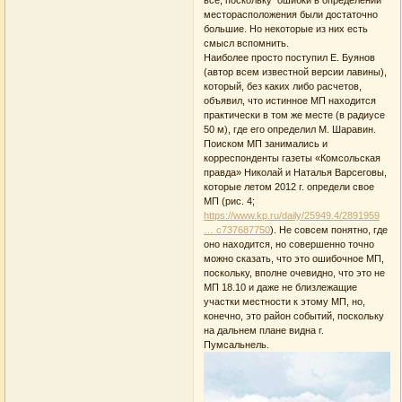
месторасположения были достаточно
большие. Но некоторые из них есть
смысл вспомнить.
Наиболее просто поступил Е. Буянов
(автор всем известной версии лавины),
который, без каких либо расчетов,
объявил, что истинное МП находится
практически в том же месте (в радиусе
50 м), где его определил М. Шаравин.
Поиском МП занимались и
корреспонденты газеты «Комсольская
правда» Николай и Наталья Варсеговы,
которые летом 2012 г. определи свое
МП (рис. 4;
https://www.kp.ru/daily/25949.4/2891959
… c737687750
). Не совсем понятно, где
оно находится, но совершенно точно
можно сказать, что это ошибочное МП,
поскольку, вполне очевидно, что это не
МП 18.10 и даже не близлежащие
участки местности к этому МП, но,
конечно, это район событий, поскольку
на дальнем плане видна г.
Пумсальнель.