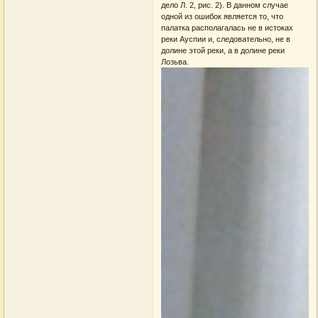
дело Л. 2, рис. 2). В данном случае
одной из ошибок является то, что
палатка располагалась не в истоках
реки Ауспии и, следовательно, не в
долине этой реки, а в долине реки
Лозьва.