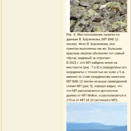
Рис. 6. Местоположение палатки по
данным В. Борзенкова (МП ВАБ 12
писем). Фото В. Борзенкова, все
пометки выполнены им же. Большим
красным овалом обозначен тот самый
«бугор, видимый за отрогом».
В 2023 г. это МП найдено мною на
местности (рис. 7 и 8) и определены его
координаты с точностью не хуже ± 5 м,
именно по этим координатам нанесено
МП ВАБ 12 писем на выше приведенной
схеме МП (рис 3), хорошо видно, что
это МП располагается достаточно
далеко от МП Wolker, и располагается в
170 м от МП 18.10 (истинного МП).