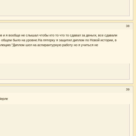
38
и я вообще не слышал чтобы кто то что то сдавал за деньги, все сдавали
в общем было на уровне.На пятерку я защитил диплом по Новой истории, в
волюцию."Диплом шел на аспирантурную работу но я учиться не
39
Верле