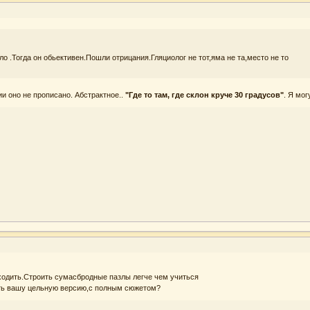
ло .Тогда он обьективен.Пошли отрицания.Гляциолог не тот,яма не та,место не то
и оно не прописано. Абстрактное..
"Где то там, где склон круче 30 градусов"
. Я мо
сходить.Строить сумасбродные пазлы легче чем учиться
еть вашу цельную версию,с полным сюжетом?