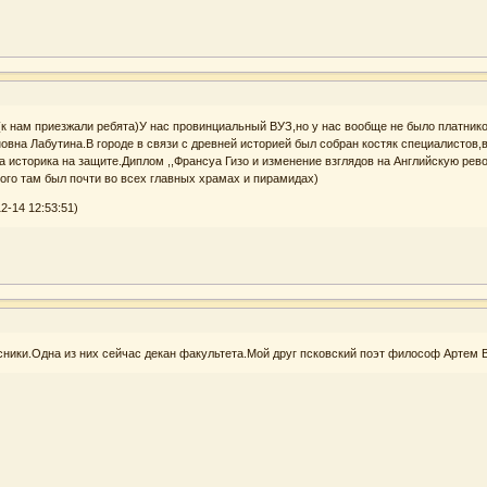
 нам приезжали ребята)У нас провинциальный ВУЗ,но у нас вообще не было платников 
вна Лабутина.В городе в связи с древней историей был собран костяк специалистов,
а историка на защите.Диплом ,,Франсуа Гизо и изменение взглядов на Английскую ре
ого там был почти во всех главных храмах и пирамидах)
2-14 12:53:51)
рсники.Одна из них сейчас декан факультета.Мой друг псковский поэт философ Артем 