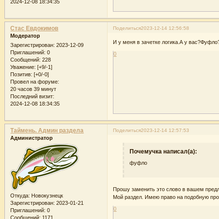
2024-12-08 18:34:35
Стас Евдокимов
Поделиться
2023-12-14 12:56:58
Модератор
И у меня в зачетке логика.А у вас?Фуфло
Зарегистрирован
: 2023-12-09
Приглашений:
0
0
Сообщений:
228
Уважение:
[+9/-1]
Позитив:
[+0/-0]
Провел на форуме:
20 часов 39 минут
Последний визит:
2024-12-08 18:34:35
Таймень. Админ раздела
Поделиться
2023-12-14 12:57:53
Администратор
Почемучка написал(а):
фуфло
Прошу заменить это слово в вашем пред
Откуда:
Новокузнецк
Мой раздел. Имею право на подобную про
Зарегистрирован
: 2023-01-21
0
Приглашений:
0
Сообщений:
1171