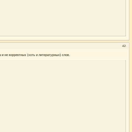
42
 и не корректных (хоть и литературных) слов.