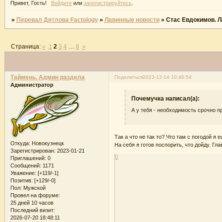
Привет, Гость!
Войдите
или
зарегистрируйтесь
.
»
Перевал Дятлова Factology
»
Лавинные новости
»
Стас Евдокимов. Л
Страница:
«
1
2
3
4
…
8
»
Таймень. Админ раздела
Поделиться
2023-12-14 10:46:54
Администратор
Почемучка написал(а):
А у тебя - необходимость срочно 
Так а что не так то? Что там с погодой я 
Откуда:
Новокузнецк
На себя я готов поспорить, что дойду. Гл
Зарегистрирован
: 2023-01-21
0
Приглашений:
0
Сообщений:
1171
Уважение:
[+119/-1]
Позитив:
[+129/-0]
Пол:
Мужской
Провел на форуме:
25 дней 10 часов
Последний визит:
2026-07-20 18:48:11