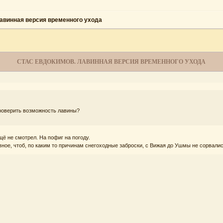
авинная версия временного ухода
СТАС ЕВДОКИМОВ. ЛАВИННАЯ ВЕРСИЯ ВРЕМЕННОГО УХОДА
проверить возможность лавины?
ещё не смотрел. На пофиг на погоду.
авное, чтоб, по каким то причинам снегоходные заброски, с Вижая до Ушмы не сорвалис