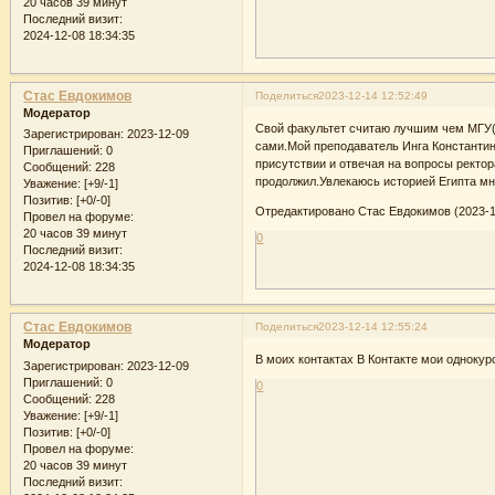
20 часов 39 минут
Последний визит:
2024-12-08 18:34:35
Стас Евдокимов
Поделиться
2023-12-14 12:52:49
Модератор
Свой факультет считаю лучшим чем МГУ(к
Зарегистрирован
: 2023-12-09
сами.Мой преподаватель Инга Константино
Приглашений:
0
присутствии и отвечая на вопросы ректор
Сообщений:
228
продолжил.Увлекаюсь историей Египта мн
Уважение:
[+9/-1]
Позитив:
[+0/-0]
Отредактировано Стас Евдокимов (2023-1
Провел на форуме:
20 часов 39 минут
0
Последний визит:
2024-12-08 18:34:35
Стас Евдокимов
Поделиться
2023-12-14 12:55:24
Модератор
В моих контактах В Контакте мои одноку
Зарегистрирован
: 2023-12-09
Приглашений:
0
0
Сообщений:
228
Уважение:
[+9/-1]
Позитив:
[+0/-0]
Провел на форуме:
20 часов 39 минут
Последний визит: