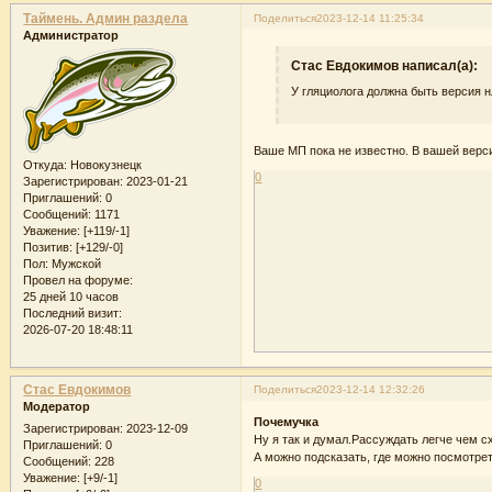
Таймень. Админ раздела
Поделиться
2023-12-14 11:25:34
Администратор
Стас Евдокимов написал(а):
У гляциолога должна быть версия н
Ваше МП пока не известно. В вашей верси
Откуда:
Новокузнецк
0
Зарегистрирован
: 2023-01-21
Приглашений:
0
Сообщений:
1171
Уважение:
[+119/-1]
Позитив:
[+129/-0]
Пол:
Мужской
Провел на форуме:
25 дней 10 часов
Последний визит:
2026-07-20 18:48:11
Стас Евдокимов
Поделиться
2023-12-14 12:32:26
Модератор
Почемучка
Зарегистрирован
: 2023-12-09
Ну я так и думал.Рассуждать легче чем 
Приглашений:
0
А можно подсказать, где можно посмотр
Сообщений:
228
Уважение:
[+9/-1]
0