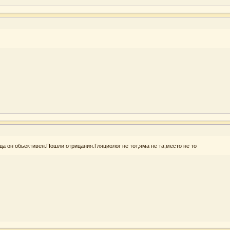
да он обьективен.Пошли отрицания.Гляциолог не тот,яма не та,место не то