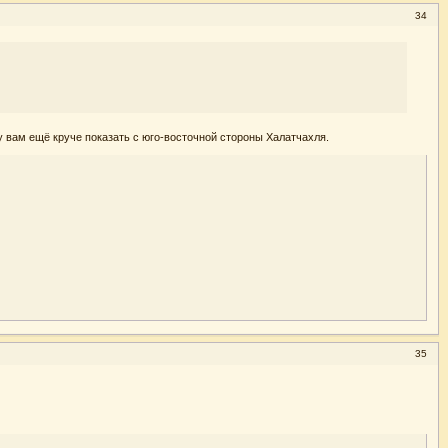
34
гу вам ещё круче показать с юго-восточной стороны Халатчахля.
35