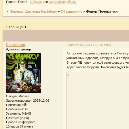
Привет, Гость!
Войдите
или
зарегистрируйтесь
.
»
Перевал Дятлова Factology
»
Объявление
»
Форум Почемучки
Страница:
1
Reanimator
Поделиться
2023-12-19 15:55:51
Администратор
Авторские разделы пользователя Почемуч
уникальным адресом, которую она создас
В теме ПД появится ещё один форум с у
Адрес нового форума Почемучки будет в
0
Откуда:
Москва
Зарегистрирован
: 2023-12-06
Приглашений:
0
Сообщений:
49
Уважение:
[+1/-0]
Позитив:
[+0/-0]
Провел на форуме:
10 часов 37 минут