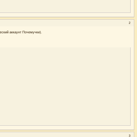
2
еский аккаунт Почемучки).
3