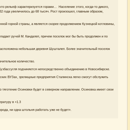
что рельеф характеризуется горами… Население этого, когда-то дикого,
1932 года увеличилось до 68 тысяч. Рост произошел, главным образом,
енной горной страны, а является скорее продолжением Кузнецкой котловины,
впадает ручей М. Кандалеп, причем поселок мог бы быть продолжен и по
 расположена небольшая деревня Шушталеп. Более значительный поселок
ачительное количество.
Кузбассугля подчиняется непосредственно объединению в Новосибирске.
ских ВУЗах, зрелищные предприятия Сталинска легко смогут обслужить
то тяготение Осиновки будет в северном направлении. Осиновка имеет свои
ратуру в +1.3
орода, ни одна штольня работать уже не будет».