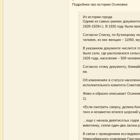
Подробнее про историю Осиновки:
Из истории города
Одним из самых ранних документов
1928-1929гг.). В 1926 году была пр
Согласно Списку, по Кузнецкому ок
человек, из них женщин – 11950, м
В указанном документе числится т
было село, где располагался сельс
1926 года, население – 509 челов
Согласно этому документу, ближайш
км.
Об изменениях в статусе населенн
исполнительного комитета Советов
Живо и образно описывает Осинник
1):
«Если смотреть сверху, долина Ко
тихо и незаметно ютился шорский 
…еще с начала девятисотых годов 
животинку, сеяли один-два загона р
В связи с проведением исследоват
Новосибирского отделения Горстрой