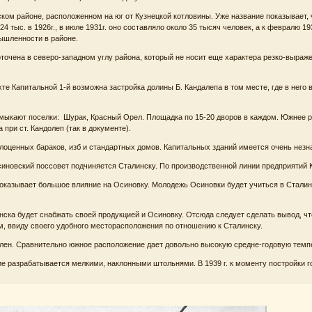
ком районе, расположенном на юг от Кузнецкой котловины. Уже название показывает, 
24 тыс. в 1926г., в июле 1931г. оно составляло около 35 тысяч человек, а к февралю 
ышленности в районе.
оточена в северо-западном углу района, который не носит еще характера резко-выраж
те Капитальной 1-й возможна застройка долины Б. Кандалепа в том месте, где в него 
имыкают поселки: Шурак, Красный Орел. Площадка по 15-20 дворов в каждом. Южнее
 при ст. Кандолеп (так в документе).
лоценных бараков, изб и стандартных домов. Капитальных зданий имеется очень незн
новский поссовет подчиняется Сталинску. По производственной линии предприятий 
оказывает большое влияние на Осиновку. Молодежь Осиновки будет учиться в Сталин
инска будет снабжать своей продукцией и Осиновку. Отсюда следует сделать вывод, ч
м, ввиду своего удобного месторасположения по отношению к Сталинску.
лен. Сравнительно южное расположение дает довольно высокую средне-годовую темпе
 разрабатывается мелкими, наклонными штольнями. В 1939 г. к моменту постройки г