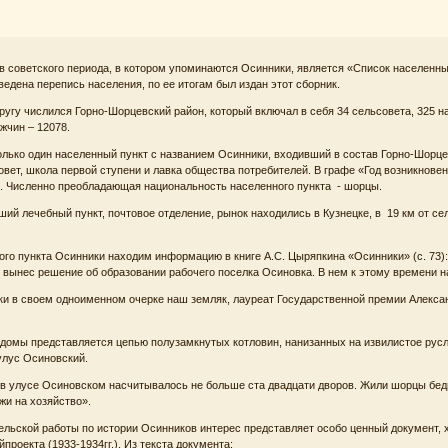
 советского периода, в котором упоминаются Осинники, является «Список населенных
оведена перепись населения, по ее итогам был издан этот сборник.
ругу числился Горно-Шорцевский район, который включал в себя 34 сельсовета, 325 н
ужчин – 12078.
олько один населенный пункт с названием Осинники, входивший в состав Горно-Шорцев
овет, школа первой ступени и лавка общества потребителей. В графе «Год возникновен
ек. Численно преобладающая национальность населенного пункта - шорцы.
ий лечебный пункт, почтовое отделение, рынок находились в Кузнецке, в 19 км от сел
ого пункта Осинники находим информацию в книге А.С. Цыряпкина «Осинники» (с. 73):
 вынес решение об образовании рабочего поселка Осиновка. В нем к этому времени н
и в своем одноименном очерке наш земляк, лауреат Государственной премии Алексан
ндомы представляется цепью полузамкнутых котловин, нанизанных на извилистое русло
улус Осиновский.
в улусе Осиновском насчитывалось не больше ста двадцати дворов. Жили шорцы бедн
жи на хозяйство».
ельской работы по истории Осинников интерес представляет особо ценный документ,
проекта (1933-1934гг.). Из текста документа: