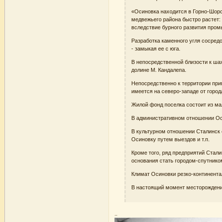
«Осиновка находится в Горно-Шорс
медвежьего района быстро растет: 
вследствие бурного развития пром
Разработка каменного угля сосред
- замыкая ее с юга.
В непосредственной близости к шах
долине М. Кандалепа.
Непосредственно к территории пр
имеется на северо-западе от города
Жилой фонд поселка состоит из ма
В административном отношении Оси
В культурном отношении Сталинск 
Осиновку путем выездов и т.п.
Кроме того, ряд предприятий Стал
основания стать городом-спутнико
Климат Осиновки резко-континента
В настоящий момент месторождение
..