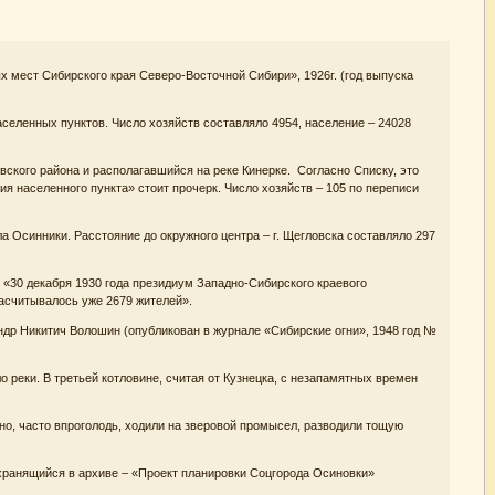
 мест Сибирского края Северо-Восточной Сибири», 1926г. (год выпуска
аселенных пунктов. Число хозяйств составляло 4954, население – 24028
ского района и располагавшийся на реке Кинерке. Согласно Списку, это
ия населенного пункта» стоит прочерк. Число хозяйств – 105 по переписи
а Осинники. Расстояние до окружного центра – г. Щегловска составляло 297
 «30 декабря 1930 года президиум Западно-Сибирского краевого
асчитывалось уже 2679 жителей».
др Никитич Волошин (опубликован в журнале «Сибирские огни», 1948 год №
 реки. В третьей котловине, считая от Кузнецка, с незапамятных времен
о, часто впроголодь, ходили на зверовой промысел, разводили тощую
 хранящийся в архиве – «Проект планировки Соцгорода Осиновки»