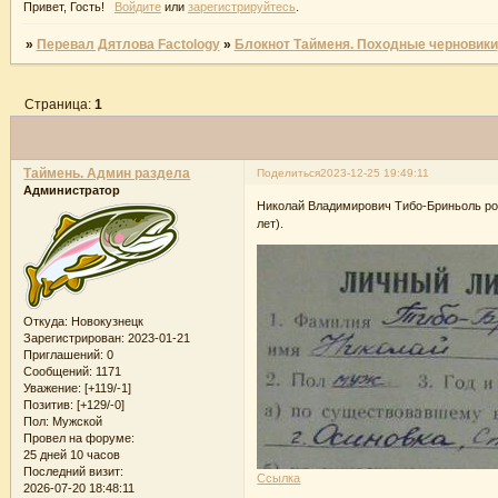
Привет, Гость!
Войдите
или
зарегистрируйтесь
.
»
Перевал Дятлова Factology
»
Блокнот Тайменя. Походные черновики
Страница:
1
Таймень. Админ раздела
Поделиться
2023-12-25 19:49:11
Администратор
Николай Владимирович Тибо-Бриньоль роди
лет).
Откуда:
Новокузнецк
Зарегистрирован
: 2023-01-21
Приглашений:
0
Сообщений:
1171
Уважение:
[+119/-1]
Позитив:
[+129/-0]
Пол:
Мужской
Провел на форуме:
25 дней 10 часов
Последний визит:
Ссылка
2026-07-20 18:48:11
..