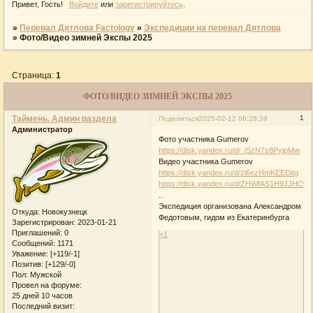
Привет, Гость!
Войдите
или
зарегистрируйтесь
.
»
Перевал Дятлова Factology
»
Экспедиции на перевал Дятлова
»
Фото/Видео зимней Экспы 2025
Страница:
1
ФОТО/ВИДЕО ЗИМНЕЙ ЭКСПЫ 2025
Таймень. Админ раздела
1
Поделиться
2025-02-12 06:28:39
Администратор
Фото участника Gumerov
https://disk.yandex.ru/d/_jSzN7s8PyjpMw
Видео участника Gumerov
https://disk.yandex.ru/d/zi6ezHmKEEDitg
https://disk.yandex.ru/d/ZHWfAS1H9JJHCw
..
Экспедиция организована Александром
Откуда:
Новокузнецк
Федотовым, гидом из Екатеринбурга
Зарегистрирован
: 2023-01-21
Приглашений:
0
+1
Сообщений:
1171
Уважение:
[+119/-1]
Позитив:
[+129/-0]
Пол:
Мужской
Провел на форуме:
25 дней 10 часов
Последний визит: