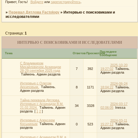
Привет, Гость!
Войдите
или
зарегистрируйтесь
.
»
Перевал Дятлова Factology
»
Интервью с поисковиками и
исследователями
Страница:
1
ИНТЕРВЬЮ С ПОИСКОВИКАМИ И ИССЛЕДОВАТЕЛЯМИ
Последнее
Тема
Ответов
Просмотров
сообщение
С Владимиром
2025-10-20
Михайловичем Аскинадзи
7
392
19:27:02
Таймень.
28-29 сентября 2025 года
Админ раздела
Таймень. Админ раздела
Интервью с Олегом
2024-06-24
Архиповым.
Таймень.
8
1171
18:04:22
Таймень.
Админ раздела
Админ раздела
Тайна перевала Дятлова.
Интервью с Аскинадзи В.М.
2024-03-17
34
3328
21.02.2024.
Таймень. Админ
02:06:05
Inessa
раздела
[
1
2
]
Интервью с Алексеем
2024-03-11
Коськиным
Таймень. Админ
0
523
15:27:12
Таймень.
раздела
Админ раздела
Интервью с Аскинадзи В.М. в